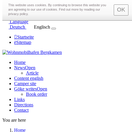
toggle menu
This website uses cookies. By continuing to browse this website you
OK
are agreeing to our use of cookies. Find out more by reading our
Call us on
0172 97 22 575
privacy policy.
Email us at
info@Wohnmobilhafen-Bergkamen.de
Language
Deutsch
Englisch
Startseite
Sitemap
Home
News
Open
Article
Content english
Camper site
Göke writes
Open
Book order
Links
Directions
Contact
You are here
Home