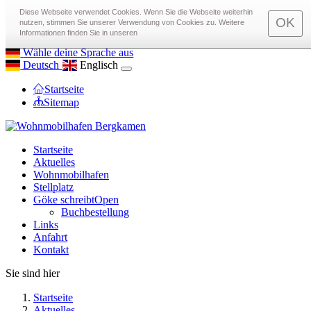
toggle menu
Diese Webseite verwendet Cookies. Wenn Sie die Webseite weiterhin
OK
nutzen, stimmen Sie unserer Verwendung von Cookies zu. Weitere
Rufen Sie uns an
0172 97 22 575
Informationen finden Sie in unseren
Email an
info@Wohnmobilhafen-Bergkamen.de
Wähle deine Sprache aus
Deutsch
Englisch
Startseite
Sitemap
Startseite
Aktuelles
Wohnmobilhafen
Stellplatz
Göke schreibt
Open
Buchbestellung
Links
Anfahrt
Kontakt
Sie sind hier
Startseite
Aktuelles