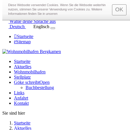
toggle menu
Diese Webseite verwendet Cookies. Wenn Sie die Webseite weiterhin
OK
nutzen, stimmen Sie unserer Verwendung von Cookies zu. Weitere
Rufen Sie uns an
0172 97 22 575
Informationen finden Sie in unseren
Email an
info@Wohnmobilhafen-Bergkamen.de
Wähle deine Sprache aus
Deutsch
Englisch
Startseite
Sitemap
Startseite
Aktuelles
Wohnmobilhafen
Stellplatz
Göke schreibt
Open
Buchbestellung
Links
Anfahrt
Kontakt
Sie sind hier
Startseite
Aktuelles